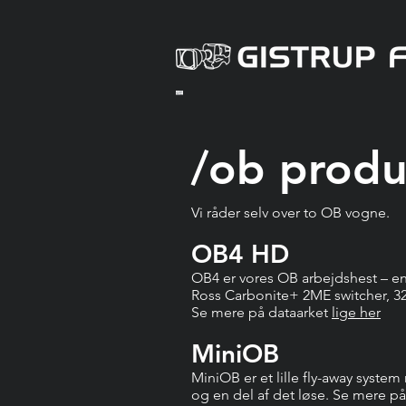
/ob produ
Vi råder selv over to OB vogne.
OB4 HD
OB4 er vores OB arbejdshest – en
Ross Carbonite+ 2ME switcher, 32 
Se mere på dataarket
lige her
MiniOB
MiniOB er et lille fly-away syst
og en del af det løse. Se mere p