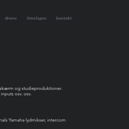
drone
timelapse
kontakt
orskærm og studieproduktioner.
inputs osv. osv.
anals Yamaha lydmikser, intercom