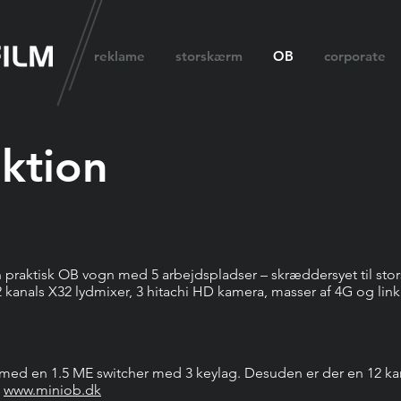
reklame
storskærm
OB
corporate
ktion
 praktisk OB vogn med 5 arbejdspladser – skræddersyet til st
kanals X32 lydmixer, 3 hitachi HD kamera, masser af 4G og link 
em med en 1.5 ME switcher med 3 keylag. Desuden er der en 12 k
å
www.miniob.dk